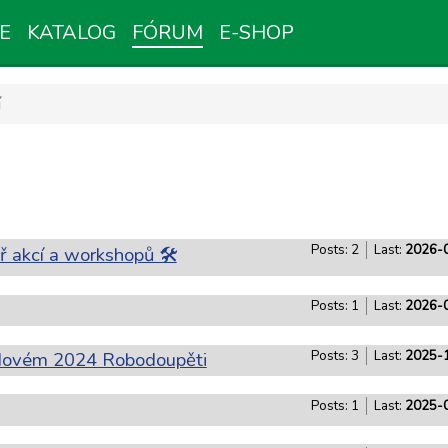
E
KATALOG
FÓRUM
E-SHOP
í
Posts: 2
Last:
2026-0
 akcí a workshopů 🛠️
Posts: 1
Last:
2026-0
adovém 2024 Robodoupěti
Posts: 3
Last:
2025-1
Posts: 1
Last:
2025-0